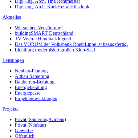
Dipl.-Ing. Arch. Tina Rentmeister
Dipl.-Ing. Arch. Karl-Heinz Hülsdonk
Aktuelles
Wir suchen Verstärkung!
buildingSMART Deutschland
TV Voerde Handball-Jugend
Das VORUM der Volksbank RheinLippe ist bezugsfertig.
Lichtburg modernisiert großen Kino-Saal
Leistungen
Neubau-Planung
Altbau-Sanierung
Bauherren-Beratung
Energieberatung
Energiepässe
Projektentwicklungen
Projekte
Privat (Sanierung/Umbau)
Privat (Neubau)
Gewerbe
Öffentlich