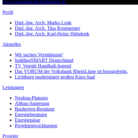
www.neunziggrad-huelsdonk.de
Profil
Dipl.-Ing. Arch. Marko Lenk
Dipl.-Ing. Arch. Tina Rentmeister
Dipl.-Ing. Arch. Karl-Heinz Hülsdonk
Aktuelles
Wir suchen Verstärkung!
buildingSMART Deutschland
TV Voerde Handball-Jugend
Das VORUM der Volksbank RheinLippe ist bezugsfertig.
Lichtburg modernisiert großen Kino-Saal
Leistungen
Neubau-Planung
Altbau-Sanierung
Bauherren-Beratung
Energieberatung
Energiepässe
Projektentwicklungen
Projekte